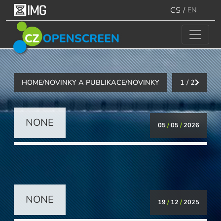
CS
/
EN
HOME
/
NOVINKY A PUBLIKACE
/
NOVINKY
1 / 2
NONE
05
/
05
/
2026
NONE
19
/
12
/
2025